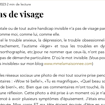
 2023
2 min de lecture
as de visage
ale ou de tout autre handicap invisible n’a pas de visage parti
omme moi, comme lui, comme elle.
tel le trouble anxieux, la dépression, le trouble obsessionnel-
tachement, l’autisme «léger» et tous les troubles en dys
dysorthographie, etc.)pour ne nommer que ceux-là, n’ont pas 
 pas de démarche particulière. D’où le mot invisible. (Vous pouv
 invisibles» sur mon blog 
www.mmelamaisonnee.com
)
r les réseaux sociaux une photo de moi tout sourire prise penda
taires : «Wow té belle!», «Tu es magnifique», «Quel beau sou
t de bien!», etc. Bien que ces commentaires m’ont touché, il
ne réflexion. Cette photo a été prise à un moment où je n’all
ncé à avoir plusieurs symptômes d’épuisement. J’étais envahi
ténuée. Mon corps ET ma tête étaient épuisés d’être en su