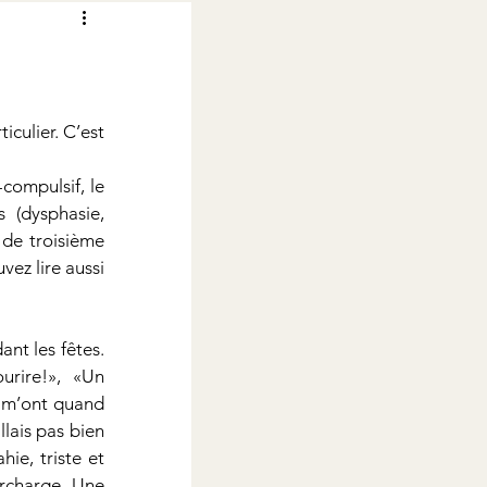
culier. C’est 
compulsif, le 
 (dysphasie, 
de troisième 
ez lire aussi 
nt les fêtes. 
rire!»,  «Un 
s m’ont quand 
ais pas bien 
e, triste et 
rcharge. Une 