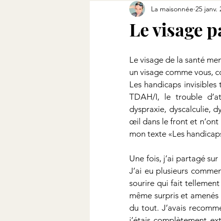
La maisonnée
25 janv.
Le visage p
Le visage de la santé ment
un visage comme vous, c
Les handicaps invisibles 
TDAH/I, le trouble d’at
dyspraxie, dyscalculie, 
œil dans le front et n’ont
mon texte «Les handicaps
Une fois, j’ai partagé su
J’ai eu plusieurs commen
sourire qui fait tellemen
même surpris et amenés u
du tout. J’avais recomme
j’étais complètement ex