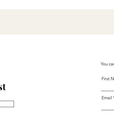
Ski de fond et Tim Bits
You can
First 
st
Email