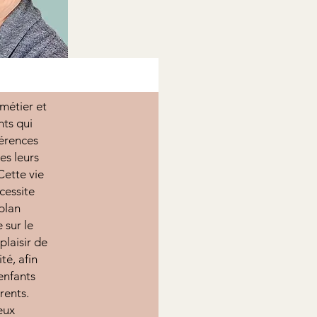
 métier et
nts qui
férences
es leurs
ette vie
cessite
 plan
 sur le
plaisir de
té, afin
 enfants
rents.
eux